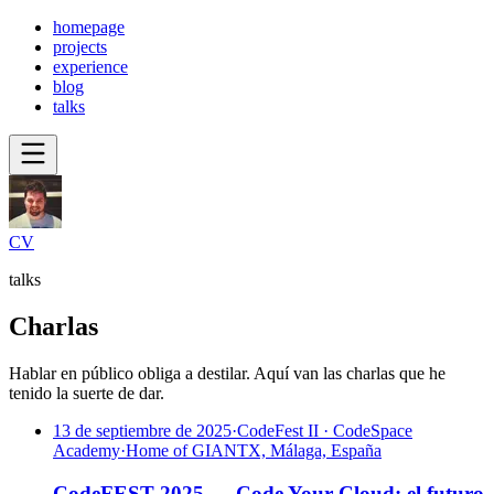
homepage
projects
experience
blog
talks
CV
talks
Charlas
Hablar en público obliga a destilar. Aquí van las charlas que he
tenido la suerte de dar.
13 de septiembre de 2025
·
CodeFest II · CodeSpace
Academy
·
Home of GIANTX, Málaga, España
CodeFEST 2025 — Code Your Cloud: el futuro