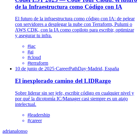
de la Infraestructura como Código con IA
El futuro de la infraestructura como código con IA: de pelear
con servidores a desplegar la nube con Terraform, Pulumi o
AWS CDK, con la IA como copiloto para escribir, optimizar
y asegurar tu infra.
#
iac
#
ai
#
cloud
#
terraform
10 de junio de 2025
·
CareerPathDay
·
Madrid, España
El inexplorado camino del LIDRazgo
Sobre liderar sin ser jefe, escribir código en cualquier nivel y
por qué la dicotomía IC/Manager casi siempre es un atajo
intelectual.
#
leadership
#
career
adrian
alonso