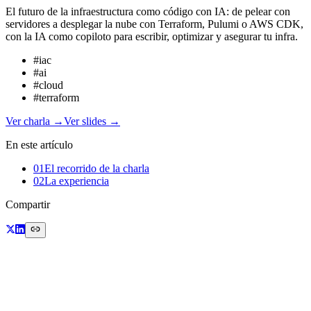
El futuro de la infraestructura como código con IA: de pelear con
servidores a desplegar la nube con Terraform, Pulumi o AWS CDK,
con la IA como copiloto para escribir, optimizar y asegurar tu infra.
#
iac
#
ai
#
cloud
#
terraform
Ver charla →
Ver slides →
En este artículo
01
El recorrido de la charla
02
La experiencia
Compartir
En
CodeFest
compartí
Code Your Cloud: el futuro de la
Infraestructura como Código con IA
: cómo hemos pasado de pelear
con servidores a mano a desplegar infraestructura con Terraform,