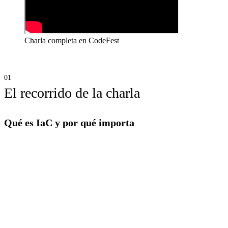
Charla completa en CodeFest
El recorrido de la charla
Qué es IaC y por qué importa
La Infraestructura como Código no es más que aplicar las buenas
prácticas del software a la infraestructura: versionado, consistencia,
rollback
e integración en CI/CD. ¿La ganancia real? Evitar el
drift
de configuración, facilitar la transición a cloud y tener transparencia
sobre lo que realmente está desplegado.