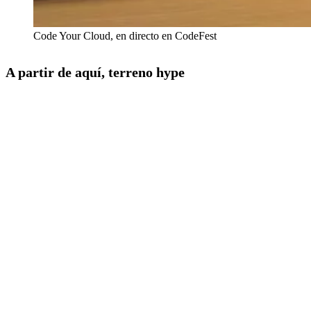
Code Your Cloud, en directo en CodeFest
A partir de aquí, terreno hype
Cogedlo con cautela: algunas cosas ya existen en beta y otras son
pura visión.
Prompt-to-Cloud:
en lugar de escribir Terraform, pides en
lenguaje natural
"quiero un clúster EKS privado"
y la IA lo
genera.
Agentes autónomos:
IA que observa y corrige problemas de
infra sin intervención humana.
Compliance generativo
y
optimización de costes en tiempo
real.