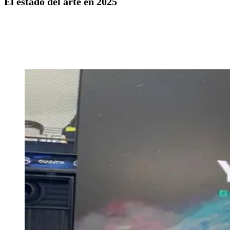
El estado del arte en 2025
El 68% de las empresas ya están en multi-cloud, Terraform domina
con un 62% de cuota, Pulumi y Crossplane crecen, y un 41% planea
explorar soluciones con IA en el próximo año.