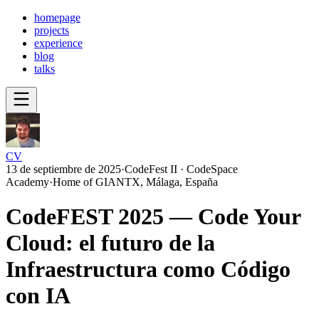
homepage
projects
experience
blog
talks
CV
13 de septiembre de 2025
·
CodeFest II · CodeSpace
Academy
·
Home of GIANTX, Málaga, España
CodeFEST 2025 — Code Your
Cloud: el futuro de la
Infraestructura como Código
con IA