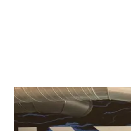
conoce de cerca sabe que no empecé el año de la mejor manera
posible, y este tipo de encuentros te dan un plus de energía para
reconectar con tu profesión y con la vida.
Gracias a
CodeSpace Academy
por confiar en
AlmeríaTech
como
ambassadors y darnos visibilidad para seguir construyendo, día tras
día, esta comunidad. Y gracias a todas las personas de AlmeríaTech
que vinieron a apoyar: sentir vuestro cariño y vuestro interés hace
que todo el esfuerzo de preparar el contenido y montar estas
colaboraciones merezca la pena.