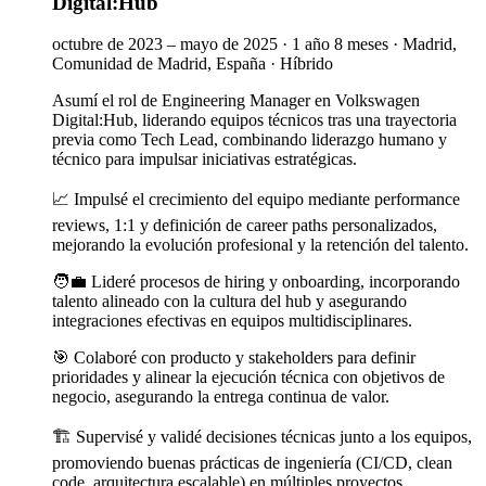
Digital:Hub
octubre de 2023 – mayo de 2025
·
1 año 8 meses
·
Madrid,
Comunidad de Madrid, España
·
Híbrido
Asumí el rol de Engineering Manager en Volkswagen
Digital:Hub, liderando equipos técnicos tras una trayectoria
previa como Tech Lead, combinando liderazgo humano y
técnico para impulsar iniciativas estratégicas.
📈 Impulsé el crecimiento del equipo mediante performance
reviews, 1:1 y definición de career paths personalizados,
mejorando la evolución profesional y la retención del talento.
🧑‍💼 Lideré procesos de hiring y onboarding, incorporando
talento alineado con la cultura del hub y asegurando
integraciones efectivas en equipos multidisciplinares.
🎯 Colaboré con producto y stakeholders para definir
prioridades y alinear la ejecución técnica con objetivos de
negocio, asegurando la entrega continua de valor.
🏗️ Supervisé y validé decisiones técnicas junto a los equipos,
promoviendo buenas prácticas de ingeniería (CI/CD, clean
code, arquitectura escalable) en múltiples proyectos.