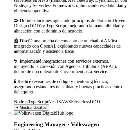
serverless en AWS (Lambda, API Gateway, DynamoDB) con
Node.js y Serverless Framework, optimizando escalabilidad y
eficiencia operativa.
🧩 Definí soluciones aplicando principios de Domain-Driven
Design (DDD) y TypeScript, mejorando la mantenibilidad y
alineación con el dominio de negocio.
🤖 Diseñé una prueba de concepto de un chatbot AI-first
integrado con OpenAI, explorando nuevas capacidades de
automatización y asistencia fiscal.
🔌 Implementé integraciones con servicios externos,
incluyendo la conexión con Agencia Tributaria (AEAT),
dentro de un contexto de Government-as-a-Service.
🧪 Realicé revisiones de código y mentoring técnico,
asegurando estándares de calidad y buenas prácticas dentro
del equipo.
Node.js
TypeScript
NestJS
AWS
Serverless
DDD
+ Mostrar detalles
Engineering Manager
·
Volkswagen