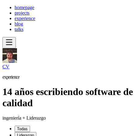
homepage
projects
experience
blog
talks
CV
experience
14 años escribiendo software de
calidad
ingeniería + Liderazgo
Todas
Liderazgo