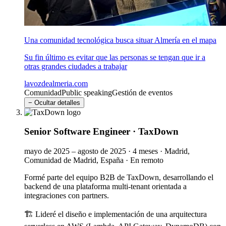
Una comunidad tecnológica busca situar Almería en el mapa
Su fin último es evitar que las personas se tengan que ir a
otras grandes ciudades a trabajar
lavozdealmeria.com
Comunidad
Public speaking
Gestión de eventos
− Ocultar detalles
Senior Software Engineer
·
TaxDown
mayo de 2025 – agosto de 2025
·
4 meses
·
Madrid,
Comunidad de Madrid, España
·
En remoto
Formé parte del equipo B2B de TaxDown, desarrollando el
backend de una plataforma multi-tenant orientada a
integraciones con partners.
🏗️ Lideré el diseño e implementación de una arquitectura