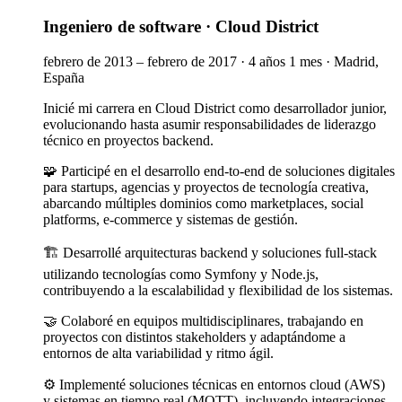
Ingeniero de software
·
Cloud District
febrero de 2013 – febrero de 2017
·
4 años 1 mes
·
Madrid,
España
Inicié mi carrera en Cloud District como desarrollador junior,
evolucionando hasta asumir responsabilidades de liderazgo
técnico en proyectos backend.
🧩 Participé en el desarrollo end-to-end de soluciones digitales
para startups, agencias y proyectos de tecnología creativa,
abarcando múltiples dominios como marketplaces, social
platforms, e-commerce y sistemas de gestión.
🏗️ Desarrollé arquitecturas backend y soluciones full-stack
utilizando tecnologías como Symfony y Node.js,
contribuyendo a la escalabilidad y flexibilidad de los sistemas.
🤝 Colaboré en equipos multidisciplinares, trabajando en
proyectos con distintos stakeholders y adaptándome a
entornos de alta variabilidad y ritmo ágil.
⚙️ Implementé soluciones técnicas en entornos cloud (AWS)
y sistemas en tiempo real (MQTT), incluyendo integraciones