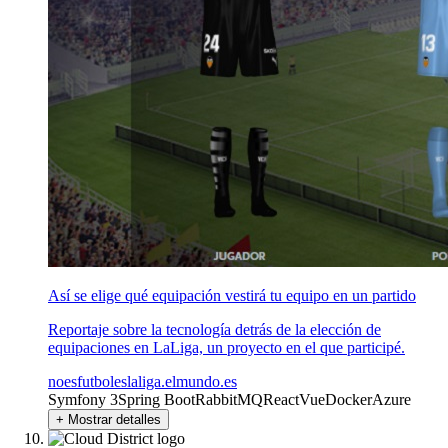
Así se elige qué equipación vestirá tu equipo en un partido
Reportaje sobre la tecnología detrás de la elección de
equipaciones en LaLiga, un proyecto en el que participé.
noesfutboleslaliga.elmundo.es
Symfony 3
Spring Boot
RabbitMQ
React
Vue
Docker
Azure
+ Mostrar detalles