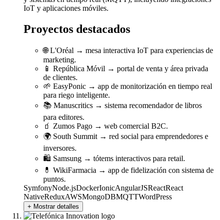
IoT y aplicaciones móviles.
Proyectos destacados
🌐 L'Oréal → mesa interactiva IoT para experiencias de
marketing.
📱 República Móvil → portal de venta y área privada
de clientes.
🌱 EasyPonic → app de monitorización en tiempo real
para riego inteligente.
📚 Manuscritics → sistema recomendador de libros
para editores.
🧃 Zumos Pago → web comercial B2C.
🌍 South Summit → red social para emprendedores e
inversores.
🛍️ Samsung → tótems interactivos para retail.
💊 WikiFarmacia → app de fidelización con sistema de
puntos.
Symfony
Node.js
Docker
Ionic
AngularJS
React
React
Native
Redux
AWS
MongoDB
MQTT
WordPress
+ Mostrar detalles