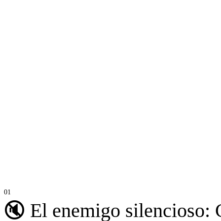
La mayoría de las veces el cuello de botella está en alguno de estos p
CPU Throttling.
Consultas N+1.
Llamadas remotas innecesarias.
Procesos secuenciales que podrían ejecutarse en paralelo.
Mala utilización de los recursos disponibles.
En este artículo quiero compartir una metodología práctica para anal
🔇 El enemigo silencioso: 