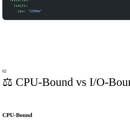
  limits
:
    cpu
: 
"1500m"
Pero aquí aparece una lección importante: eliminar el throttling no i
⚖️ CPU-Bound vs I/O-Bou
Antes de optimizar debemos entender dónde se está consumiendo real
CPU-Bound
El proceso emplea la mayor parte del tiempo realizando cálculos: com