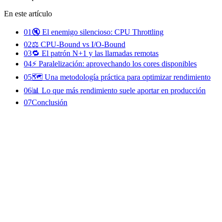
En este artículo
01
🔇 El enemigo silencioso: CPU Throttling
02
⚖️ CPU-Bound vs I/O-Bound
03
🔁 El patrón N+1 y las llamadas remotas
04
⚡ Paralelización: aprovechando los cores disponibles
05
🗺️ Una metodología práctica para optimizar rendimiento
06
📊 Lo que más rendimiento suele aportar en producción
07
Conclusión
Todos hemos vivido la misma situación.
Un proceso que tardaba 5 minutos empieza a tardar 10. Después 15. U
lo habitual.
La reacción inicial suele ser abrir el código y buscar optimizaciones.
Sin embargo, tras años trabajando con sistemas backend en producció