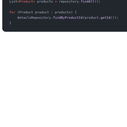
List
<
Product
> 
products
 =
 repository.
findAll
();
for
 (Product
 product
 :
 products) {
    detailsRepository.
findByProductId
(product.
getId
());
}
Si obtenemos 1000 productos: 1 consulta inicial + 1000 consultas adi
Lo que podría haberse resuelto con una única consulta optimizada term
conexiones e incremento del tiempo total de ejecución.
En muchas ocasiones eliminar un N+1 aporta más rendimiento que dup
Más allá del N+1, cada llamada a PostgreSQL, MySQL, DynamoDB, Red
¿Estoy consultando información repetidamente?
¿Puedo agrupar peticiones?
¿Puedo cachear resultados?