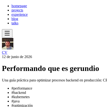
homepage
projects
experience
blog
talks
CV
12 de junio de 2026
Performando que es gerundio
Una guía práctica para optimizar procesos backend en producción: CPU 
#
performance
#
backend
#
kubernetes
#
java
#
optimización