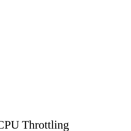
untos:
izar y optimizar aplicaciones backend modernas ejecutándose en Kuberne
CPU Throttling