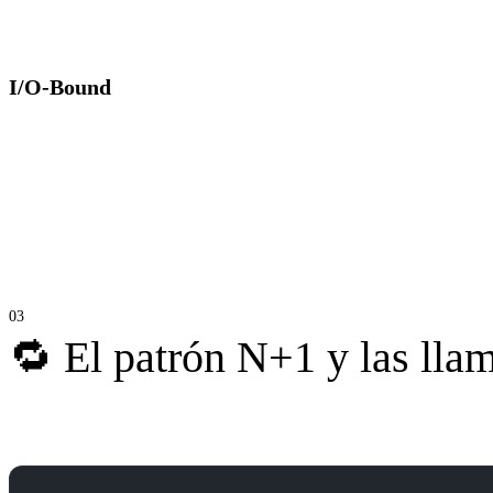
elevada, hay poca espera externa y, en estos casos, más CPU suele tr
I/O-Bound
El proceso pasa gran parte del tiempo esperando recursos externos: b
está bloqueado esperando respuestas. En estos casos, duplicar la CP
🔁 El patrón N+1 y las lla
Uno de los problemas más frecuentes en sistemas backend es el patr