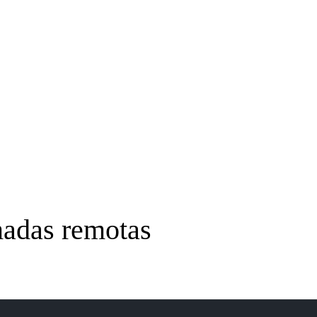
aducirse directamente en menor tiempo de ejecución.
ases de datos, DynamoDB, Kafka, Redis, APIs externas, S3. La CPU es r
U normalmente aporta poco valor.
madas remotas
ón N+1. Supongamos el siguiente código: