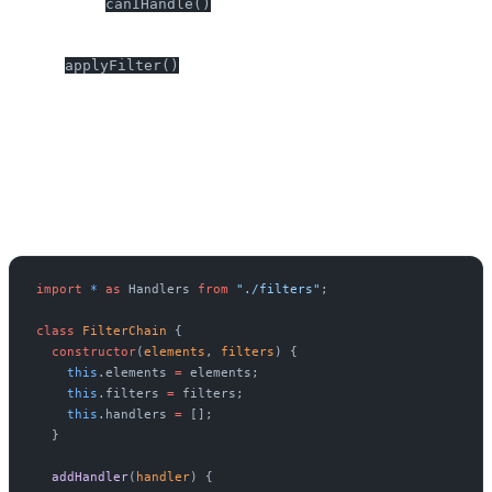
En el método
indicamos que el handler solo se
canIHandle()
invocará cuando en los filtros contengan modelos. Por otro lado el
método
implementa la acción realizada sobre los
applyFilter()
elementos.
El siguiente paso es construir la cadena que se encarga de ejecutar el
filtrado sobre los elementos y dar de alta los manejadores
específicos:
import
 *
 as
 Handlers 
from
 "./filters"
;
class
 FilterChain
 {
  constructor
(
elements
, 
filters
) {
    this
.elements 
=
 elements;
    this
.filters 
=
 filters;
    this
.handlers 
=
 [];
  }
  addHandler
(
handler
) {