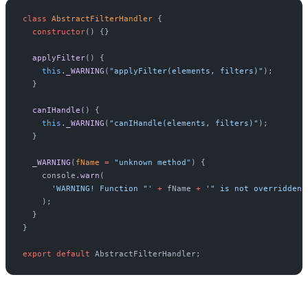
class
 AbstractFilterHandler
 {
  constructor
() {}
  applyFilter
() {
    this
.
_WARNING
(
"applyFilter(elements, filters)"
);
  }
  canIHandle
() {
    this
.
_WARNING
(
"canIHandle(elements, filters)"
);
  }
  _WARNING
(
fName
 =
 "unknown method"
) {
    console.
warn
(
      'WARNING! Function "'
 +
 fName 
+
 '" is not overridden 
    );
  }
}
export
 default
 AbstractFilterHandler;
Una vez tenemos la clase abstracta debemos de implementar cada