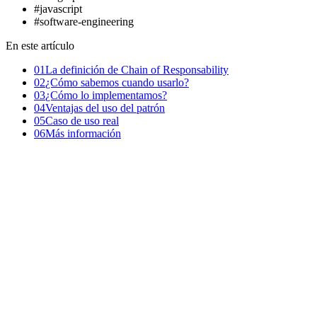
#
javascript
#
software-engineering
En este artículo
01
La definición de Chain of Responsability
02
¿Cómo sabemos cuando usarlo?
03
¿Cómo lo implementamos?
04
Ventajas del uso del patrón
05
Caso de uso real
06
Más información
En este artículo vamos a hablar del patrón de diseño "Chain of
Responsability". Como todos los patrones de diseño, nos ayudan a
solucionar problemas comunes hablando un lenguaje habitual entre
los desarrolladores. Personalmente, me gusta interiorizar los patrones
de diseño y aunque hay bastantes ejemplos teóricos, no valoras lo
que te aporta hasta que lo llegas a implementar en un caso real.
Así que hoy le toca el turno a "Chain of Responsability", uno de mis
favoritos, ya que me ha ayudado en muchas ocasiones a escribir un