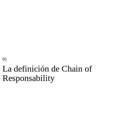
código legible y mantenible. Esta semana, he tenido que
implementar una funcionalidad donde me ha vuelto a encajar a la
perfección. El objetivo de este artículo es presentaros el patrón, su
aplicabilidad y ver el caso de uso real.
La definición de Chain of
Responsability
Chain of Responsability es un patrón de diseño de comportamiento
que permite pasar solicitudes a lo largo de una cadena de
manejadores. Al recibir una solicitud, cada manejador decide
procesar la solicitud o pasarla al siguiente controlador de la cadena.
¿Cómo traducimos esta definición? Básicamente, este patrón ayuda