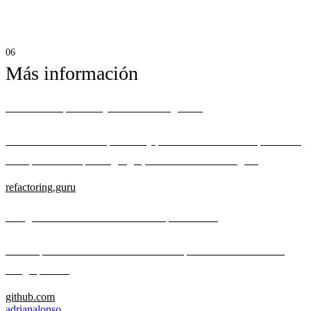
Más información
Chain of Responsibility — Refactoring Guru
Dive into Chain of Responsibility pattern with detailed explanations,
examples in multiple languages, and real-world analogies.
refactoring.guru
DesignPatternsPHP — Chain of Responsibilities
PHP implementation of the Chain of Responsibilities behavioral
design pattern.
github.com
adrian
alonso