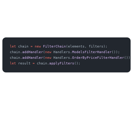
cadena.
Para ejecutar el patrón en nuestro código simplemente tenemos que
dar de alta el chain y sus handlers:
let
 chain 
=
 new
 FilterChain
(elements, filters);
chain.
addHandler
(
new
 Handlers.
ModelsFilterHandler
());
chain.
addHandler
(
new
 Handlers.
OrderByPriceFilterHandler
());
let
 result 
=
 chain.
applyFilters
();
Con estos sencillos pasos, hemos abstraído cada lógica de
filtrado/ordenando en una clase distinta, evitando un código
acoplado y sin una responsabilidad clara.
Espero que el caso de uso real os ayude a interiorizar mejor este
patrón de diseño y se comience a darle más uso. ¿Has usado alguna
vez este patrón? ¿Qué casos concretos te ha ayudado a solucionar?