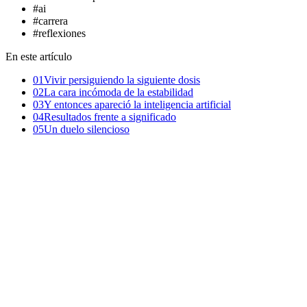
#
ai
#
carrera
#
reflexiones
En este artículo
01
Vivir persiguiendo la siguiente dosis
02
La cara incómoda de la estabilidad
03
Y entonces apareció la inteligencia artificial
04
Resultados frente a significado
05
Un duelo silencioso
Tengo 35 años y últimamente me siento vacío.
Es una sensación extraña porque, objetivamente, muchas cosas van
bien. Tengo un trabajo estable, experiencia y una carrera profesional
de la que me siento orgulloso. Tengo una vida que hace diez años
habría firmado sin pensarlo demasiado. Y, sin embargo, llevo meses
con la sensación de que algo se ha apagado.
No de golpe. No por un acontecimiento concreto. Más bien como